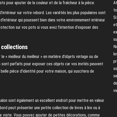
s pour ajouter de la couleur et de la fraîcheur à la pièce.
At
to
’intérieur sur votre rebord. Les variétés les plus populaires sont
Si
 d’intérieur qui poussent bien dans votre environnement intérieur.
et
tection sur vos pots si vous avez l’intention d’exposer des
ex
su
 collections
No
le
e « meilleur du meilleur » en matière d’objets vintage ou de
pr
s sont parfaits pour exposer ces objets car vos invités peuvent
so
e belle pièce d’identité pour votre maison, qui suscitera de
se
de
vi
 salon sont également un excellent endroit pour mettre en valeur
ord peut présenter une petite collection de livres à lire ou à
ndre visite. Vous pouvez ajouter de petites décorations, comme