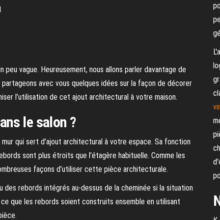
po
d
pe
gé
L'
lo
un peu vague. Heureusement, nous allons parler davantage de
gr
us partageons avec vous quelques idées sur la façon de décorer
cl
r l’utilisation de cet ajout architectural à votre maison.
vi
ns le salon ?
me
pi
 mur qui sert d’ajout architectural à votre espace. Sa fonction
ch
 rebords sont plus étroits que l’étagère habituelle. Comme les
d'
mbreuses façons d’utiliser cette pièce architecturale.
po
 des rebords intégrés au-dessus de la cheminée si la situation
N
ce que les rebords soient construits ensemble en utilisant
pièce.