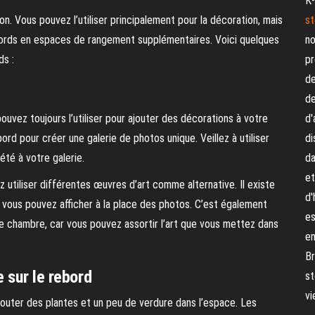
K-
lon. Vous pouvez l’utiliser principalement pour la décoration, mais
st
bords en espaces de rangement supplémentaires. Voici quelques
no
ds :
pr
de
de
ouvez toujours l’utiliser pour ajouter des décorations à votre
d'
d pour créer une galerie de photos unique. Veillez à utiliser
di
été à votre galerie.
da
et
z utiliser différentes œuvres d’art comme alternative. Il existe
d'
e vous pouvez afficher à la place des photos. C’est également
es
e chambre, car vous pouvez assortir l’art que vous mettez dans
en
Br
e sur le rebord
st
vi
’ajouter des plantes et un peu de verdure dans l’espace. Les