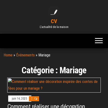
Skip
to
the
CV
content
L'actualité de la maison
Home
»
Événements
»
Mariage
Catégorie :
Mariage
juin 14, 2025
0
Comment réaliser une décoration