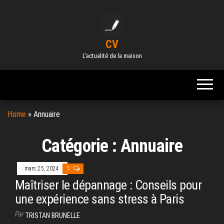
Skip
to
the
CV
content
L'actualité de la maison
Home
»
Annuaire
Catégorie :
Annuaire
mars 25, 2024
0
Maîtriser le dépannage : Conseils pour
une expérience sans stress à Paris
Par
TRISTAN BRUNELLE