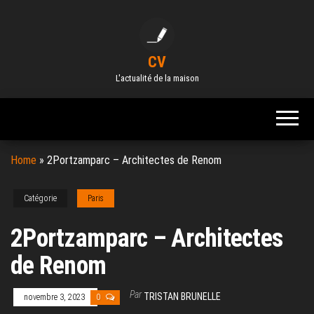
Skip
to
the
CV
content
L'actualité de la maison
Home
»
2Portzamparc – Architectes de Renom
Catégorie
Paris
2Portzamparc – Architectes
de Renom
Par
TRISTAN BRUNELLE
novembre 3, 2023
0