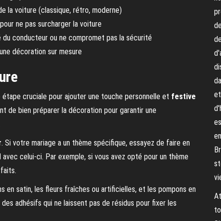
e la voiture (classique, rétro, moderne)
pr
pour ne pas surcharger la voiture
de
lité du conducteur ou ne compromet pas la sécurité
de
r une décoration sur mesure
d'
di
ture
da
et
e étape cruciale pour ajouter une touche personnelle et
festive
d'
ant de bien préparer la décoration pour garantir une
es
.
en
r
. Si votre mariage a un thème spécifique, essayez de faire en
Br
d avec celui-ci. Par exemple, si vous avez opté pour un thème
st
faits.
vi
ns en satin, les fleurs fraîches ou artificielles, et les pompons en
At
 des adhésifs qui ne laissent pas de résidus pour fixer les
to