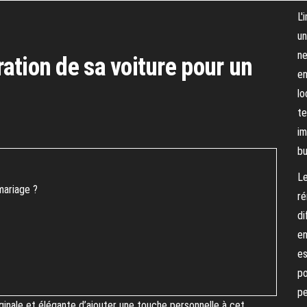
L'
un
ne
ation de sa voiture pour un
en
lo
te
im
bu
Le
mariage ?
ré
di
en
es
po
pe
ginale et élégante d’ajouter une touche personnelle à cet