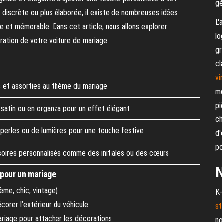
gé
 discrète ou plus élaborée, il existe de nombreuses idées
L'
e et mémorable. Dans cet article, nous allons explorer
lo
oration de votre voiture de mariage.
gr
cl
vi
es et assorties au thème du mariage
me
pi
satin ou en organza pour un effet élégant
ch
e perles ou de lumières pour une touche festive
d'
po
soires personnalisés comme des initiales ou des cœurs
N
 pour un mariage
ème, chic, vintage)
K-
décorer l’extérieur du véhicule
st
ariage pour attacher les décorations
no