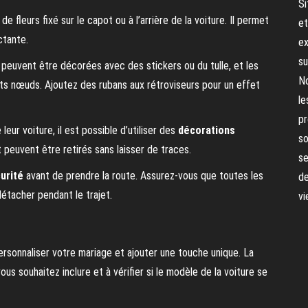
Si
e fleurs fixé sur le capot ou à l’arrière de la voiture. Il permet
et
ctante.
ex
su
s peuvent être décorées avec des stickers ou du tulle, et les
No
s nœuds. Ajoutez des rubans aux rétroviseurs pour un effet
le
pr
eur voiture, il est possible d’utiliser des
décorations
so
 peuvent être retirés sans laisser de traces.
se
urité
avant de prendre la route. Assurez-vous que toutes les
de
étacher pendant le trajet.
vi
rsonnaliser votre mariage et ajouter une touche unique. La
s souhaitez inclure et à vérifier si le modèle de la voiture se