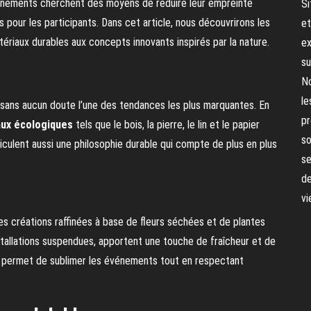
vénements cherchent des moyens de réduire leur empreinte
Si
our les participants. Dans cet article, nous découvrirons les
et
riaux durables aux concepts innovants inspirés par la nature.
ex
su
No
le
sans aucun doute l’une des tendances les plus marquantes. En
pr
aux écologiques
tels que le bois, la pierre, le lin et le papier
so
culent aussi une philosophie durable qui compte de plus en plus
se
de
vi
es créations raffinées à base de fleurs séchées et de plantes
nstallations suspendues, apportent une touche de fraîcheur et de
rs permet de sublimer les événements tout en respectant