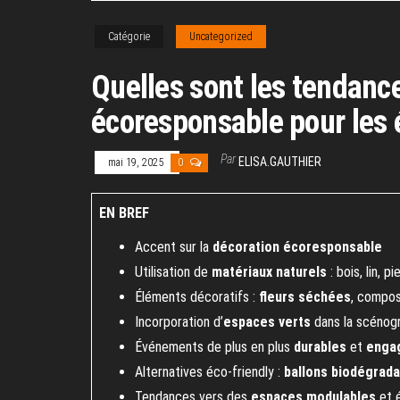
Catégorie
Uncategorized
Quelles sont les tendanc
écoresponsable pour les
Par
ELISA.GAUTHIER
mai 19, 2025
0
EN BREF
Accent sur la
décoration écoresponsable
Utilisation de
matériaux naturels
: bois, lin, pi
Éléments décoratifs :
fleurs séchées
, compos
Incorporation d’
espaces verts
dans la scénog
Événements de plus en plus
durables
et
enga
Alternatives éco-friendly :
ballons biodégrad
Tendances vers des
espaces modulables
et 