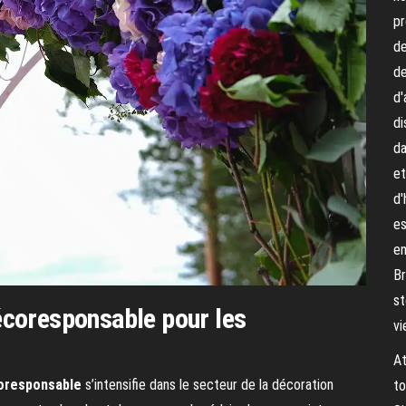
pr
de
de
d'
di
da
et
d'
es
en
Br
st
écoresponsable pour les
vi
At
oresponsable
s’intensifie dans le secteur de la décoration
to