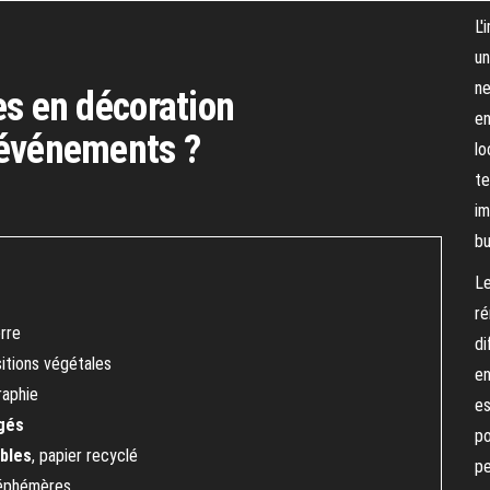
L'
un
ne
es en décoration
en
 événements ?
lo
te
im
bu
Le
ré
erre
di
itions végétales
en
raphie
es
gés
po
ables
, papier recyclé
pe
éphémères