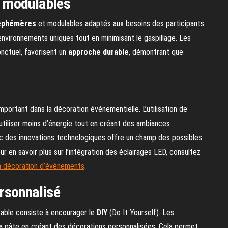
 modulables
éphémères
et modulables adaptés aux besoins des participants.
nvironnements uniques tout en minimisant le gaspillage. Les
nctuel, favorisent un
approche durable
, démontrant que
mportant dans la décoration événementielle. L’utilisation de
utiliser moins d’énergie tout en créant des ambiances
c des innovations technologiques offre un champ des possibles
r en savoir plus sur l’intégration des éclairages LED, consultez
la décoration d’événements
.
rsonnalisé
sable consiste à encourager le
DIY
(Do It Yourself). Les
a pâte en créant des décorations personnalisées. Cela permet