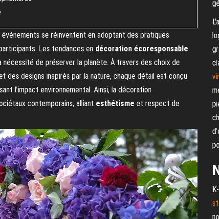
gé
e
L'
s événements se réinventent en adoptant des pratiques
lo
 participants. Les tendances en
décoration écoresponsable
gr
nécessité de préserver la planète. À travers des choix de
cl
et des designs inspirés par la nature, chaque détail est conçu
vi
nt l’impact environnemental. Ainsi, la décoration
me
sociétaux contemporains, alliant
esthétisme
et respect de
pi
ch
d'
po
N
K-
st
no