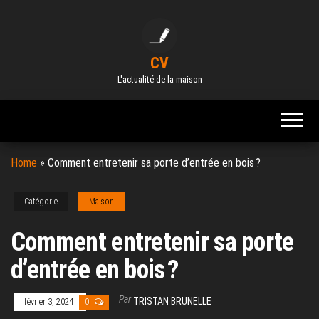
Skip
to
the
CV
content
L'actualité de la maison
Home
»
Comment entretenir sa porte d’entrée en bois ?
Catégorie
Maison
Comment entretenir sa porte
d’entrée en bois ?
Par
TRISTAN BRUNELLE
février 3, 2024
0