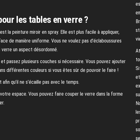
es
en
pour les tables en verre ?
Br
st
st la peinture miroir en spray. Elle est plus facile à appliquer,
vi
face de manière uniforme. Vous ne voulez pas d’éclaboussures
u verre un aspect désordonné.
At
to
 et passez plusieurs couches si nécessaire. Vous pouvez ajouter
Si
ns différentes couleurs si vous êtes sûr de pouvoir le faire !
et
 afin qu’il ne s’écaille pas avec le temps.
ex
à votre espace. Vous pouvez faire couper le verre dans la forme
su
er.
No
le
pr
so
se