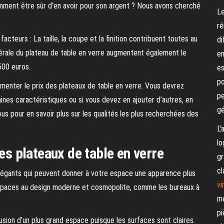
mment être sûr d’en avoir pour son argent ? Nous avons cherché
Le
ré
cteurs : La taille, la coupe et la finition contribuent toutes au
di
générale du plateau de table en verre augmentent également le
en
500 euros.
es
po
menter le prix des plateaux de table en verre. Vous devrez
pe
nes caractéristiques ou si vous devez en ajouter d’autres, en
gé
ous pour en savoir plus sur les qualités les plus recherchées des
L'
lo
les plateaux de table en verre
gr
cl
légants qui peuvent donner à votre espace une apparence plus
vi
x espaces au design moderne et cosmopolite, comme les bureaux à
me
pi
lusion d’un plus grand espace puisque les surfaces sont claires.