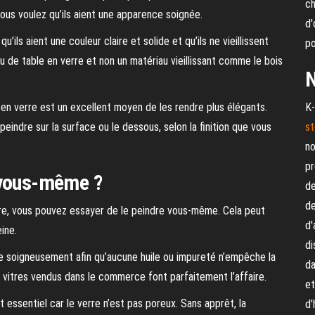
ch
ous voulez qu’ils aient une apparence soignée.
d'
’ils aient une couleur claire et solide et qu’ils ne vieillissent
po
 de table en verre et non un matériau vieillissant comme le bois
N
e en verre est un excellent moyen de les rendre plus élégants.
K-
peindre sur la surface ou le dessous, selon la finition que vous
st
no
pr
 vous-même ?
de
de
rre, vous pouvez essayer de le peindre vous-même. Cela peut
d'
eine.
di
le soigneusement afin qu’aucune huile ou impureté n’empêche la
da
vitres vendus dans le commerce font parfaitement l’affaire.
et
t essentiel car le verre n’est pas poreux. Sans apprêt, la
d'