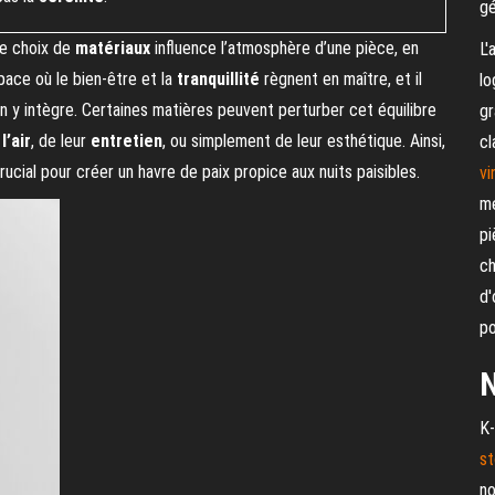
gé
que choix de
matériaux
influence l’atmosphère d’une pièce, en
L'
pace où le bien-être et la
tranquillité
règnent en maître, et il
lo
n y intègre. Certaines matières peuvent perturber cet équilibre
gr
l’air
, de leur
entretien
, ou simplement de leur esthétique. Ainsi,
cl
ucial pour créer un havre de paix propice aux nuits paisibles.
vi
me
pi
ch
d'
po
N
K-
st
no