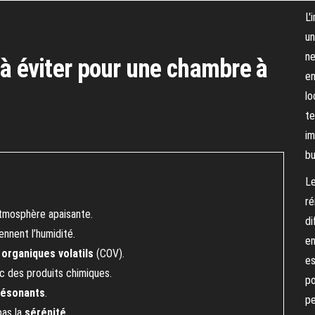
L'
un
ne
 à éviter pour une chambre à
en
lo
te
im
bu
Le
ré
tmosphère apaisante.
di
ennent l’humidité.
en
organiques volatils
(COV).
es
c des produits chimiques.
po
résonants
.
pe
pas la
sérénité
.