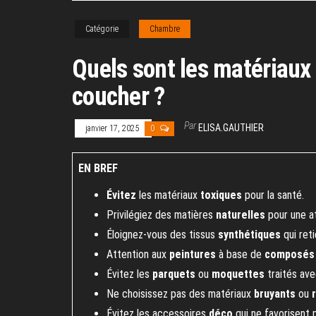
Catégorie
Chambre
Quels sont les matériaux
coucher ?
Par
ELISA.GAUTHIER
janvier 17, 2025
0
EN BREF
Évitez
les matériaux
toxiques
pour la santé.
Privilégiez des matières
naturelles
pour une a
Éloignez-vous des tissus
synthétiques
qui reti
Attention aux
peintures
à base de
composés 
Évitez les
parquets
ou
moquettes
traités ave
Ne choisissez pas des matériaux
bruyants
ou
Évitez les accessoires
déco
qui ne favorisent 