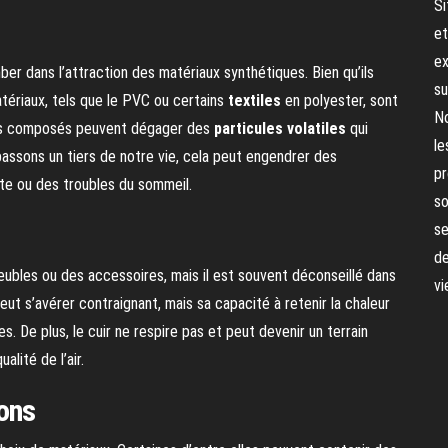
Si
et
ex
er dans l’attraction des matériaux synthétiques. Bien qu’ils
su
tériaux, tels que le PVC ou certains
textiles
en polyester, sont
No
es composés peuvent dégager des
particules volatiles
qui
le
 passons un tiers de notre vie, cela peut engendrer des
pr
e ou des troubles du sommeil.
so
se
de
ubles ou des accessoires, mais il est souvent déconseillé dans
vi
t s’avérer contraignant, mais sa capacité à retenir la chaleur
s. De plus, le cuir ne respire pas et peut devenir un terrain
alité de l’air.
ions