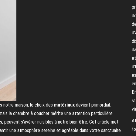
pr
de
de
d'
di
da
et
d'
es
en
Br
st
s notre maison, le choix des
matériaux
devient primordial.
vi
 mais la chambre à coucher mérite une attention particulière.
At
 peuvent s’avérer nuisibles à notre bien-être. Cet article met
to
arantir une atmosphère sereine et agréable dans votre sanctuaire.