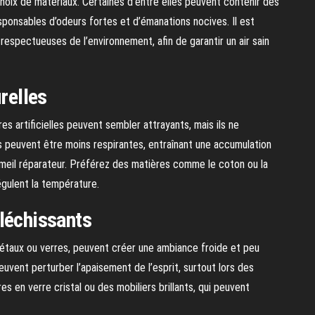
oix de matériaux. Certaines d’entre elles peuvent contenir des
ponsables d’odeurs fortes et d’émanations nocives. Il est
, respectueuses de l’environnement, afin de garantir un air sain
relles
res artificielles peuvent sembler attrayants, mais ils ne
 peuvent être moins respirantes, entraînant une accumulation
mmeil réparateur. Préférez des matières comme le coton ou la
égulent la température.
léchissants
étaux ou verres, peuvent créer une ambiance froide et peu
euvent perturber l’apaisement de l’esprit, surtout lors des
es en verre cristal ou des mobiliers brillants, qui peuvent