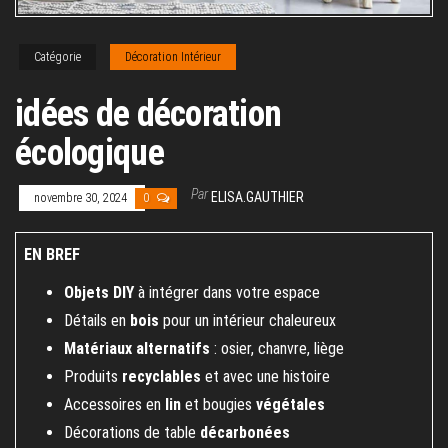
Catégorie
Décoration Intérieur
idées de décoration
écologique
Par
ELISA.GAUTHIER
novembre 30, 2024
0
EN BREF
Objets DIY
à intégrer dans votre espace
Détails en
bois
pour un intérieur chaleureux
Matériaux alternatifs
: osier, chanvre, liège
Produits
recyclables
et avec une histoire
Accessoires en
lin
et bougies
végétales
Décorations de table
décarbonées