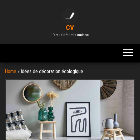
Skip
to
the
CV
content
L'actualité de la maison
Home
»
idées de décoration écologique