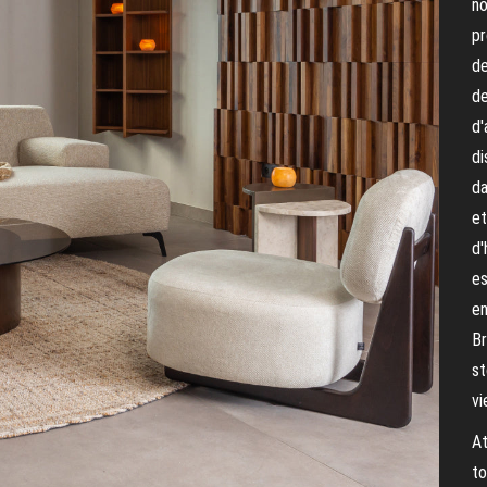
no
pr
de
de
d'
di
da
et
d'
es
en
Br
st
vi
At
to