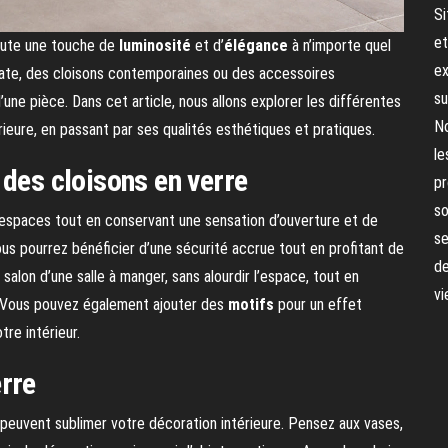
Si
et
joute une touche de
luminosité
et d’
élégance
à n’importe quel
ex
icate, des cloisons contemporaines ou des accessoires
su
une pièce. Dans cet article, nous allons explorer les différentes
No
rieure, en passant par ses qualités esthétiques et pratiques.
le
 des cloisons en verre
pr
so
 espaces tout en conservant une sensation d’ouverture et de
se
ous pourrez bénéficier d’une sécurité accrue tout en profitant de
de
salon d’une salle à manger, sans alourdir l’espace, tout en
vi
t. Vous pouvez également ajouter des
motifs
pour un effet
tre intérieur.
erre
 peuvent sublimer votre décoration intérieure. Pensez aux vases,