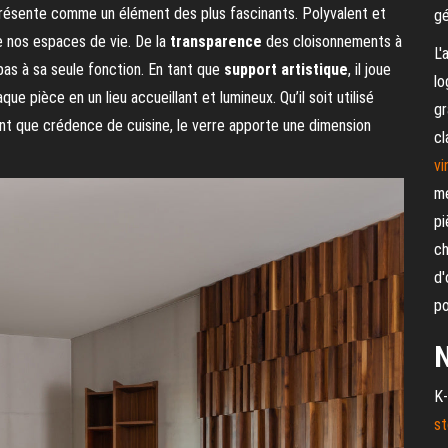
résente comme un élément des plus fascinants. Polyvalent et
gé
de nos espaces de vie. De la
transparence
des cloisonnements à
L'
e pas à sa seule fonction. En tant que
support artistique
, il joue
lo
que pièce en un lieu accueillant et lumineux. Qu’il soit utilisé
gr
ant que crédence de cuisine, le verre apporte une dimension
cl
vi
me
pi
ch
d'
po
N
K-
st