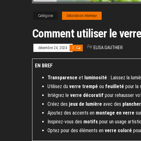
Catégorie
Décoration Intérieur
Comment utiliser le verre
Par
ELISA.GAUTHIER
décembre 24, 2024
0
EN BREF
Transparence
et
luminosité
: Laissez la lumi
Utilisez du
verre trempé
ou
feuilleté
pour la 
Intégrez le
verre décoratif
pour rehausser vot
Créez des
jeux de lumière
avec des
plancher
Ajoutez des accents en
montage en verre
sur
Inspirez-vous des
motifs
pour un usage artisti
Optez pour des éléments en
verre coloré
pour