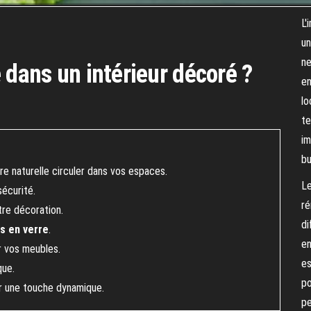
L'
un
ne
 dans un intérieur décoré ?
en
lo
te
im
bu
ère naturelle circuler dans vos espaces.
Le
sécurité.
ré
re décoration.
di
s en verre
.
en
 vos meubles.
es
que.
po
 une touche dynamique.
pe