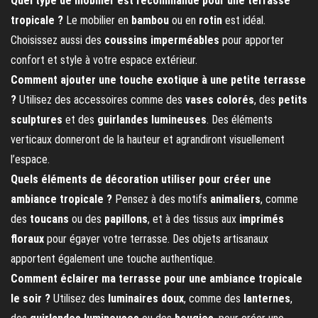
Quel type de mobilier est recommandé pour une terrasse
tropicale ?
Le mobilier en
bambou
ou en
rotin
est idéal.
Choisissez aussi des
coussins imperméables
pour apporter
confort et style à votre espace extérieur.
Comment ajouter une touche exotique à une petite terrasse
?
Utilisez des accessoires comme des
vases colorés
, des
petits
sculptures
et des
guirlandes lumineuses
. Des éléments
verticaux donneront de la hauteur et agrandiront visuellement
l’espace.
Quels éléments de décoration utiliser pour créer une
ambiance tropicale ?
Pensez à des motifs
animaliers
, comme
des
toucans
ou des
papillons
, et à des tissus aux
imprimés
floraux
pour égayer votre terrasse. Des objets artisanaux
apportent également une touche authentique.
Comment éclairer ma terrasse pour une ambiance tropicale
le soir ?
Utilisez des
luminaires doux
, comme des
lanternes
,