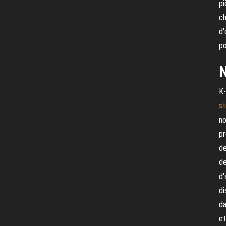
pi
ch
d'
po
N
K-
st
no
pr
de
de
d'
di
da
et