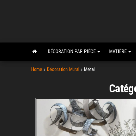
Skip
to
the
content
DÉCORATION PAR PIÉCE
MATIÈRE
Home
»
Décoration Mural
»
Métal
Catégo