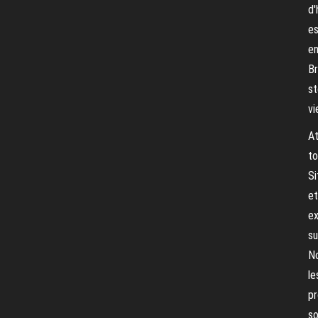
d'
es
en
Br
st
vi
At
to
Si
et
ex
su
No
le
pr
so