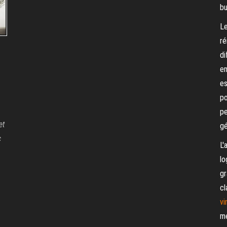
bu
Le
ré
di
en
es
po
pe
et
gé
c
L'
lo
gr
cl
vi
me