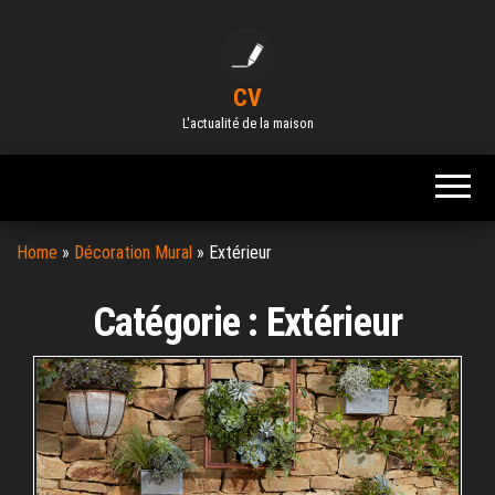
Skip
to
the
CV
content
L'actualité de la maison
Home
»
Décoration Mural
»
Extérieur
Catégorie :
Extérieur